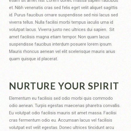
etiam sit amet nisl. Lorem donec massa sapien faucibus
et. Nibh venenatis cras sed felis eget velit aliquet sagittis
id. Purus faucibus ornare suspendisse sed nisi lacus sed
viverra tellus. Nulla facilisi morbi tempus iaculis urna id
volutpat lacus. Viverra justo nec ultrices dui sapien. Sit
amet facilisis magna etiam tempor. Non quam lacus
suspendisse faucibus interdum posuere lorem ipsum.
Mauris rhoncus aenean vel elit scelerisque mauris arius
quam quisque id placerat.
NURTURE YOUR SPIRIT
Elementum eu facilisis sed odio morbi quis commodo
odio aenean. Turpis egestas maecenas pharetra convallis.
Eu volutpat odio facilisis mauris sit amet massa. Facilisi
cras fermentum odio eu. Accumsan lacus vel facilisis
volutpat est velit egestas. Donec ultrices tincidunt arcu