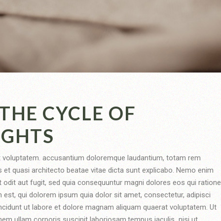
THE CYCLE OF
UGHTS
sit voluptatem. accusantium doloremque laudantium, totam rem
is et quasi architecto beatae vitae dicta sunt explicabo. Nemo enim
 odit aut fugit, sed quia consequuntur magni dolores eos qui ratione
est, qui dolorem ipsum quia dolor sit amet, consectetur, adipisci
ncidunt ut labore et dolore magnam aliquam quaerat voluptatem. Ut
em ullam corporis suscipit laboriosam,tempus iaculis nisi ut