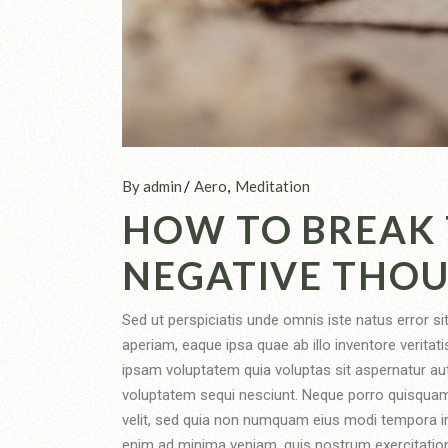
By admin
Aero
Meditation
HOW TO BREAK 
NEGATIVE THO
Sed ut perspiciatis unde omnis iste natus error 
aperiam, eaque ipsa quae ab illo inventore veritat
ipsam voluptatem quia voluptas sit aspernatur aut
voluptatem sequi nesciunt. Neque porro quisquam 
velit, sed quia non numquam eius modi tempora i
enim ad minima veniam, quis nostrum exercitation