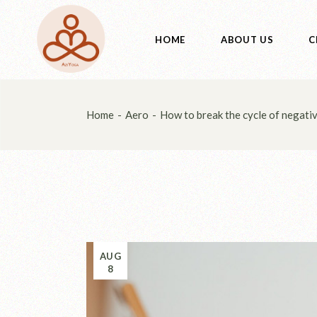
HOME
ABOUT US
C
Home
Aero
How to break the cycle of negati
AUG
8