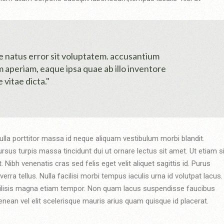
te natus error sit voluptatem. accusantium
aperiam, eaque ipsa quae ab illo inventore
 vitae dicta."
ulla porttitor massa id neque aliquam vestibulum morbi blandit.
ursus turpis massa tincidunt dui ut ornare lectus sit amet. Ut etiam si
ibh venenatis cras sed felis eget velit aliquet sagittis id. Purus
rra tellus. Nulla facilisi morbi tempus iaculis urna id volutpat lacus.
facilisis magna etiam tempor. Non quam lacus suspendisse faucibus
ean vel elit scelerisque mauris arius quam quisque id placerat.