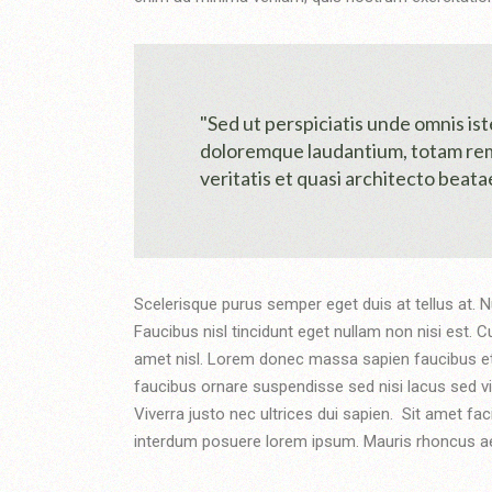
"Sed ut perspiciatis unde omnis is
doloremque laudantium, totam rem 
veritatis et quasi architecto beatae
Scelerisque purus semper eget duis at tellus at. N
Faucibus nisl tincidunt eget nullam non nisi est. C
amet nisl. Lorem donec massa sapien faucibus et. N
faucibus ornare suspendisse sed nisi lacus sed vive
Viverra justo nec ultrices dui sapien. Sit amet 
interdum posuere lorem ipsum. Mauris rhoncus aen