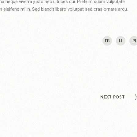
na neque viverra justo nec ultrices dui. Pretium quam vulputate
eleifend mi in. Sed blandit libero volutpat sed cras ornare arcu.
FB
LI
PI
NEXT POST