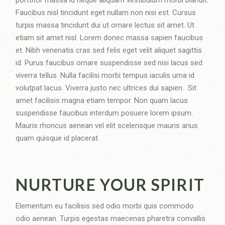
porttitor massa id neque aliquam vestibulum morbi blandit.
Faucibus nisl tincidunt eget nullam non nisi est. Cursus
turpis massa tincidunt dui ut ornare lectus sit amet. Ut
etiam sit amet nisl. Lorem donec massa sapien faucibus
et. Nibh venenatis cras sed felis eget velit aliquet sagittis
id. Purus faucibus ornare suspendisse sed nisi lacus sed
viverra tellus. Nulla facilisi morbi tempus iaculis urna id
volutpat lacus. Viverra justo nec ultrices dui sapien. Sit
amet facilisis magna etiam tempor. Non quam lacus
suspendisse faucibus interdum posuere lorem ipsum.
Mauris rhoncus aenean vel elit scelerisque mauris arius
quam quisque id placerat.
NURTURE YOUR SPIRIT
Elementum eu facilisis sed odio morbi quis commodo
odio aenean. Turpis egestas maecenas pharetra convallis.