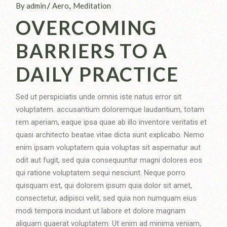
By admin
Aero
Meditation
OVERCOMING
BARRIERS TO A
DAILY PRACTICE
Sed ut perspiciatis unde omnis iste natus error sit
voluptatem. accusantium doloremque laudantium, totam
rem aperiam, eaque ipsa quae ab illo inventore veritatis et
quasi architecto beatae vitae dicta sunt explicabo. Nemo
enim ipsam voluptatem quia voluptas sit aspernatur aut
odit aut fugit, sed quia consequuntur magni dolores eos
qui ratione voluptatem sequi nesciunt. Neque porro
quisquam est, qui dolorem ipsum quia dolor sit amet,
consectetur, adipisci velit, sed quia non numquam eius
modi tempora incidunt ut labore et dolore magnam
aliquam quaerat voluptatem. Ut enim ad minima veniam,