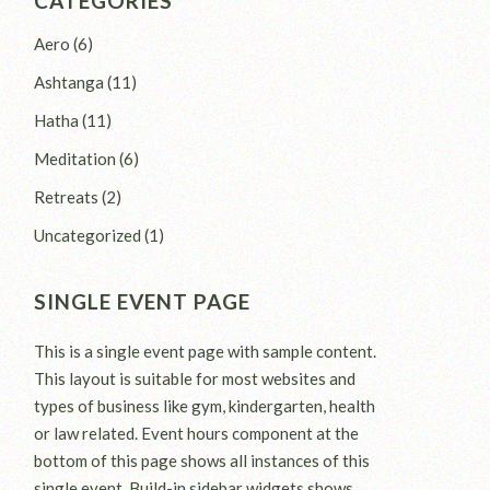
CATEGORIES
Aero
(6)
Ashtanga
(11)
Hatha
(11)
Meditation
(6)
Retreats
(2)
Uncategorized
(1)
SINGLE EVENT PAGE
This is a single event page with sample content.
This layout is suitable for most websites and
types of business like gym, kindergarten, health
or law related. Event hours component at the
bottom of this page shows all instances of this
single event. Build-in sidebar widgets shows